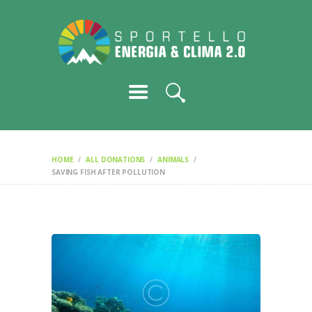
HOME
IL PROGETTO
GLI SPORTELLI
I SERVIZI
LA RETE
NEWS/EVENTI
CONTATTI
HOME
ALL DONATIONS
ANIMALS
SAVING FISH AFTER POLLUTION