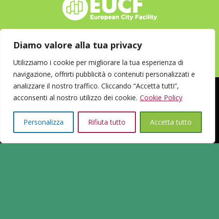
Diamo valore alla tua privacy
Seguici su Facebook
Utilizziamo i cookie per migliorare la tua esperienza di
navigazione, offrirti pubblicità o contenuti personalizzati e
analizzare il nostro traffico. Cliccando “Accetta tutti”,
Sportello Energi&Clima 2.0 ©2023 by
simonaricci
acconsenti al nostro utilizzo dei cookie.
Cookie Policy
Personalizza
Rifiuta tutto
Accetta tutto
Privacy Policy