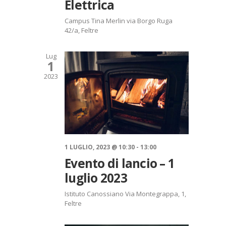
Elettrica
E
i
N
o
Campus Tina Merlin
via Borgo Ruga
A
n
42/a, Feltre
V
e
I
Lug
1
G
A
2023
Z
I
O
N
E
1 LUGLIO, 2023 @ 10:30
-
13:00
Evento di lancio – 1
luglio 2023
Istituto Canossiano
Via Montegrappa, 1,
Feltre